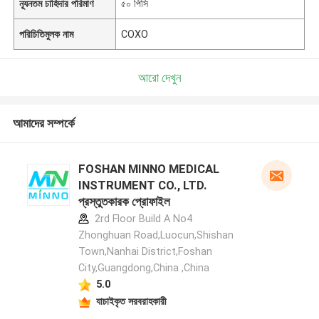
ন্যূনতম চাহিদার পরিমাণ
৫০ পিসি
পরিচিতিমুলক নাম
COXO
আরো দেখুন
আমাদের সম্পর্কে
FOSHAN MINNO MEDICAL
INSTRUMENT CO., LTD.
প্রস্তুতকারক প্রোফাইল
2rd Floor Build A No4
Zhonghuan Road,Luocun,Shishan
Town,Nanhai District,Foshan
City,Guangdong,China ,China
5.0
যাচাইকৃত সরবরাহকারী