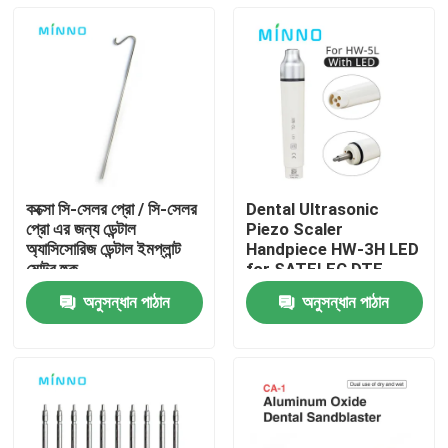
কক্সো সি-সেলর প্রো / সি-সেলর
Dental Ultrasonic
প্রো এর জন্য ডেন্টাল
Piezo Scaler
অ্যাসিসোরিজ ডেন্টাল ইমপ্লান্ট
Handpiece HW-3H LED
মোটর হুক
for SATELEC DTE
EMS VRN ডেন্টাল
অনুসন্ধান পাঠান
অনুসন্ধান পাঠান
আল্ট্রাসোনিক স্কেলার পান
বাড়ি
পণ্য
আমাদের সম্পর্কে