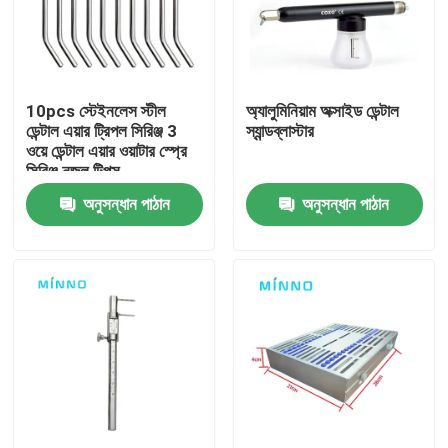
কারখানা ভ্রমণ
10pcs স্টেইনলেস স্টীল
অ্যালুমিনিয়াম অক্সাইড ডেন্টাল
মান নিয়ন্ত্রণ
ডেন্টাল এয়ার ট্রিপল সিরিঞ্জ 3
স্যান্ডব্লাস্টার
ওয়ে ডেন্টাল এয়ার ওয়াটার স্প্রে
সিরিঞ্জ নজল টিপস
আমাদের সাথে যোগাযোগ করুন
অনুসন্ধান পাঠান
অনুসন্ধান পাঠান
উদ্ধৃতির জন্য আবেদন
দাঁতের চিকিৎসা সরঞ্জাম
কম গতির ডেন্টাল হ্যান্ডপিস
ডেন্টাল হাই স্পিড হ্যান্ডপিস