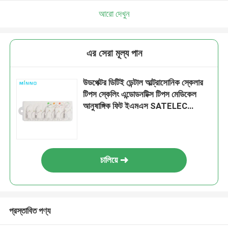
আরো দেখুন
এর সেরা মূল্য পান
উডপেক্টর ডিটিই ডেন্টাল আল্ট্রাসোনিক স্কেলার
টিপস স্কেলিং এন্ডোডনটিক্স টিপস মেডিকেল
আনুষাঙ্গিক ফিট ইএমএস SATELEC
এনএসকে ডেন্টাল
চালিয়ে
প্রস্তাবিত পণ্য