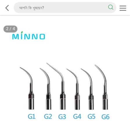
2
/
4