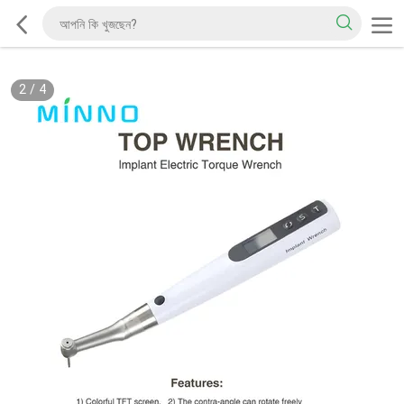
2
/
4