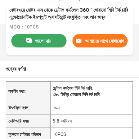
বেটারওয়ে মোটর এক্স থেকে ডেন্টাল কর্ডলেস 360 ° ঘোরানো মিনি টর্ক চাবি
এন্ডোডোনটিক ইমপ্লান্ট অ্যাবাটমেন্ট সংযুক্তি এবং আর জন্য
MOQ：10PCS
ভালো দাম
আমাদের সাথে যোগাযোগ
করুন
পণ্যের বর্ণনা
ডেন্টাল কর্ডলেস মিনি টর্চ চাবি
,
লক্ষণীয় করা:
৩৬০ ডিগ্রি ঘোরানো মিনি টর্চ চাবি
উৎপত্তি স্থল
সিএন
ডেলিভারি সময়
5-8 কর্মদিবস
ন্যূনতম চাহিদার পরিমাণ
10PCS