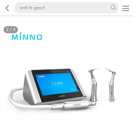
2
/
4