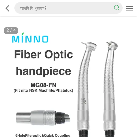
2
/
4