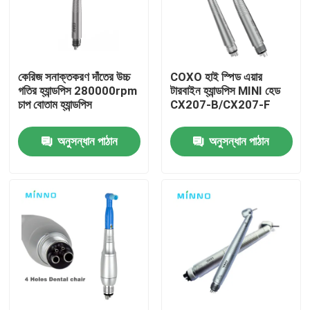
কারখানা ভ্রমণ
কেরিজ সনাক্তকরণ দাঁতের উচ্চ
COXO হাই স্পিড এয়ার
মান নিয়ন্ত্রণ
গতির হ্যান্ডপিস 280000rpm
টারবাইন হ্যান্ডপিস MINI হেড
চাপ বোতাম হ্যান্ডপিস
CX207-B/CX207-F
আমাদের সাথে যোগাযোগ করুন
অনুসন্ধান পাঠান
অনুসন্ধান পাঠান
উদ্ধৃতির জন্য আবেদন
দাঁতের চিকিৎসা সরঞ্জাম
কম গতির ডেন্টাল হ্যান্ডপিস
ডেন্টাল হাই স্পিড হ্যান্ডপিস