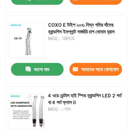
করুন
COXO E টাইপ ২০ঃ১ নিম্ন গতির দাঁতের
হ্যান্ডপিস ইমপ্লান্ট সার্জারি চাপ বোতাম হ্রাস
MOQ：10PCS
ভালো দাম
আমাদের সাথে যোগাযোগ
করুন
বাড়ি
4 ওয়ে ডেন্টাল হাই স্পিড হ্যান্ডপিস LED 2 গর্ত
বা 4 গর্ত ক্লাস II
MOQ：১ পিসি
পণ্য
আমাদের সম্পর্কে