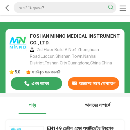
FOSHAN MINNO MEDICAL INSTRUMENT
CO., LTD.
2rd Floor Build A No4 Zhonghuan
Road,Luocun,Shishan Town,Nanhai
District,Foshan City,Guangdong,China,China
5.0
যাচাইকৃত সরবরাহকারী
এখন ডাকো
আমাদের সাথে যোগাযোগ
করুন
পণ্য
আমাদের সম্পর্কে
EN149 ডেন্টাল এন্ডো অ্যাক্টিভেটর উডপেক