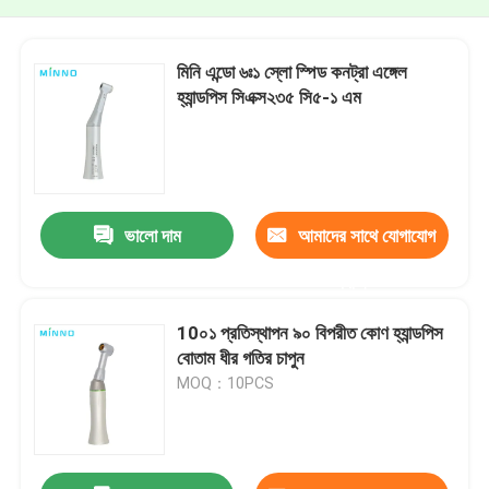
মিনি এন্ডো ৬ঃ১ স্লো স্পিড কনট্রা এঙ্গেল
হ্যান্ডপিস সিএক্স২৩৫ সি৫-১ এম
ভালো দাম
আমাদের সাথে যোগাযোগ
করুন
10০১ প্রতিস্থাপন ৯০ বিপরীত কোণ হ্যান্ডপিস
বোতাম ধীর গতির চাপুন
MOQ：10PCS